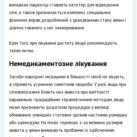
випадках пацієнтці ставлять катетер для відведення
сечі, а також призначається комплекс спеціальних
фізичних вправ, розроблений з урахуванням стану жінки і
діагностованого у неї захворювання.
Крім того, при лікуванні циститу лікарі рекомендують
тепле питво.
Немедикаментозне лікування
Засоби народної медицини в більшості своїй не лікують,
а сприяють усуненню симптомів хвороби. У разі, якщо при
сечовипусканні болить низ живота при вагітності
паралельно традиційним терапевтичним методам, лікар
може призначити додаткові процедури у вигляді
обмивання зовнішніх статевих органів настоями ромашки
або календули. На пізніх термінах з-за великих розмірів
живота у жінки виникають проблеми із здійсненням