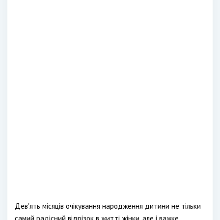
Дев'ять місяців очікування народження дитини не тільки
самий радісний відрізок в житті жінки, але і важке