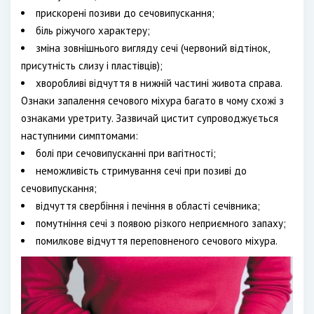
прискорені позиви до сечовипускання;
біль ріжучого характеру;
зміна зовнішнього вигляду сечі (червоний відтінок,
присутність слизу і пластівців);
хворобливі відчуття в нижній частині живота справа.
Ознаки запалення сечового міхура багато в чому схожі з
ознаками уретриту. Зазвичай цистит супроводжується
наступними симптомами:
болі при сечовипусканні при вагітності;
неможливість стримування сечі при позиві до
сечовипускання;
відчуття свербіння і печіння в області сечівника;
помутніння сечі з появою різкого неприємного запаху;
помилкове відчуття переповненого сечового міхура.