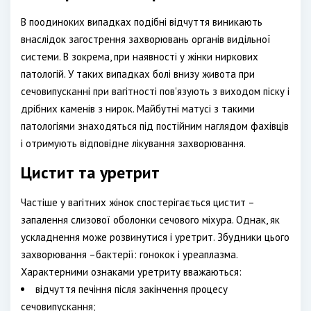
В поодиноких випадках подібні відчуття виникають
внаслідок загострення захворювань органів видільної
системи. В зокрема, при наявності у жінки ниркових
патологій. У таких випадках болі внизу живота при
сечовипусканні при вагітності пов'язують з виходом піску і
дрібних каменів з нирок. Майбутні матусі з такими
патологіями знаходяться під постійним наглядом фахівців
і отримують відповідне лікування захворювання.
Цистит та уретрит
Частіше у вагітних жінок спостерігається цистит –
запалення слизової оболонки сечового міхура. Однак, як
ускладнення може розвинутися і уретрит. Збудники цього
захворювання –бактерії: гонокок і уреаплазма.
Характерними ознаками уретриту вважаються:
відчуття печіння після закінчення процесу
сечовипускання;