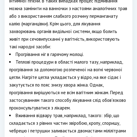
інтимної гігієни. В таких випадках процес підмивання
можна замінити на ванночки з настоями аналогічних трав
або з використанням слабкого розчину перманганату
калію (марганцівки). Крім цього, для лікування
захворювань органів видільної системи, якщо болить
живіт при сечовипусканні у вагітність, використовують
такі народні засоби:
Прогрівання ніг в гарячому молоці.
Теплові процедури в області малого тазу, наприклад,
прогрівання за допомогою розпеченої на вогні червоної
цегли. Нагріте цегла укладається у відро, на яке сідає і
закутується по пояс знизу хвора жінка. Однак,
прогрівання вирішуються не всім вагітним жінкам. Перед
застосуванням такого способу лікування слід обов'язково
проконсультуватися з лікарем.
Вживання відвару трав, наприклад, такого: збір, що
складається з рівних частин звіробою, кропу, споришу,
чебрецю і петрушки заливається двомастами мілілітрами