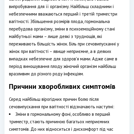
випробування для її організму. Найбільш складними і
небезпечними вважаються перший і третій триместри
вагітності. Збільшення розмірів плода, гормональна
перебудова організму, зміни в психоемоційному стані
майбутньої мами – лише деякі з труднощів, які
переживають більшість жінок. Біль при сечовипусканні у
жінок при вагітності – явище неприємне, а в деяких
випадках небезпечне для здоров'я мами. Адже саме в
період виношування плоду жіночий організм найбільш
вразливим до різного роду інфекціям.
Причини хворобливих симптомів
Серед найбільш вірогідних причин болю після
сечовипускання при вагітності відзначають наступні:
Зміни в гормональному фоні, особливо в перший
триместр, стають причиною багатьох неприємних
симптомів. До них відноситься і дискомфорт під час