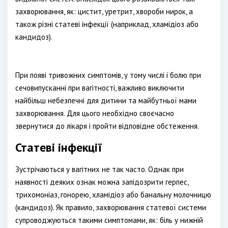
захворювання, як: цистит, уретрит, хвороби нирок, а
також різні статеві інфекції (наприклад, хламідіоз або
кандидоз).
При появі тривожних симптомів, у тому числі і болю при
сечовипусканні при вагітності, важливо виключити
найбільш небезпечні для дитини та майбутньої мами
захворювання. Для цього необхідно своєчасно
звернутися до лікаря і пройти відповідне обстеження.
Статеві інфекції
Зустрічаються у вагітних не так часто. Однак при
наявності деяких ознак можна запідозрити герпес,
трихомоніаз, гонорею, хламідіоз або банальну молочницю
(кандидоз). Як правило, захворювання статевої системи
супроводжуються такими симптомами, як: біль у нижній