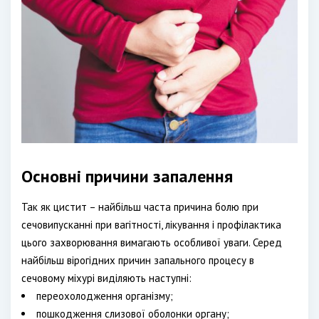
Основні причини запалення
Так як цистит – найбільш часта причина болю при
сечовипусканні при вагітності, лікування і профілактика
цього захворювання вимагають особливої уваги. Серед
найбільш вірогідних причин запального процесу в
сечовому міхурі виділяють наступні:
переохолодження організму;
пошкодження слизової оболонки органу;