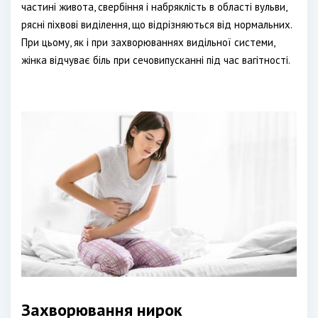
частині живота, свербіння і набряклість в області вульви,
рясні піхвові виділення, що відрізняються від нормальних.
При цьому, як і при захворюваннях видільної системи,
жінка відчуває біль при сечовипусканні під час вагітності.
Захворювання нирок