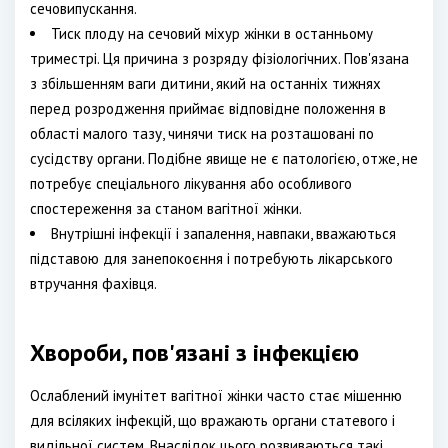
сечовипускання.
Тиск плоду на сечовий міхур жінки в останньому
триместрі. Ця причина з розряду фізіологічних. Пов'язана
з збільшенням ваги дитини, який на останніх тижнях
перед розродження приймає відповідне положення в
області малого тазу, чинячи тиск на розташовані по
сусідству органи. Подібне явище не є патологією, отже, не
потребує спеціального лікування або особливого
спостереження за станом вагітної жінки.
Внутрішні інфекції і запалення, навпаки, вважаються
підставою для занепокоєння і потребують лікарського
втручання фахівця.
Хвороби, пов'язані з інфекцією
Ослаблений імунітет вагітної жінки часто стає мішенню
для всіляких інфекцій, що вражають органи статевого і
видільної систем. Внаслідок цього розвиваються такі