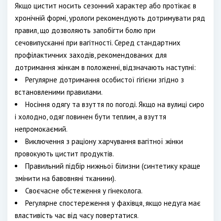
Якщо цистит носить сезонний характер або протікає в
хронічній формі, урологи рекомендують дотримувати ряд
правил, що дозволяють запобігти болю при
сечовипусканні при вагітності. Серед стандартних
профілактичних заходів, рекомендованих для
дотримання жінкам в положенні, відзначають наступні:
Регулярне дотримання особистої гігієни згідно з
встановленими правилами.
Носіння одягу та взуття по погоді. Якщо на вулиці сиро
і холодно, одяг повинен бути теплим, а взуття
непромокаємий.
Виключення з раціону харчування вагітної жінки
провокують цистит продуктів.
Правильний підбір нижньої білизни (синтетику краще
змінити на бавовняні тканини).
Своєчасне обстеження у гінеколога.
Регулярне спостереження у фахівця, якщо недуга має
властивість час від часу повертатися.